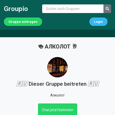
Groupio
Gruppe eintragen
Login
🍻 АЛКОЛОТ 🥂
🇷🇺
Dieser Gruppe beitreten
🇷🇺
Алколот
Chat jetzt beitreten