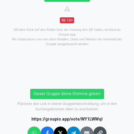
Ab 18+
Mit dem Klick auf den Button bzw. der nutzung des QR Codes, verlässt du
Groupio.app
Wir distanzieren uns von allen Inhalten, Chats und Medien die innerhalb der
Gruppe ausgetauscht werden
Dieser Gruppe deine Stimme geben
Platziere den Link in deiner Gruppenbeschreibung, um in den
Suchergebnissen oben zu erscheinen.
https://groupio.app/vote/WY1LWWql