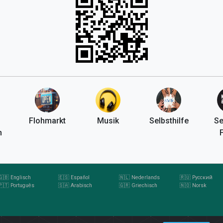
Flohmarkt
Musik
Selbsthilfe
Se
n
🇬🇧 Englisch
🇪🇸 Español
🇳🇱 Nederlands
🇷🇺 Pусский
🇵🇹 Português
🇸🇦 Arabisch
🇬🇷 Griechisch
🇳🇴 Norsk