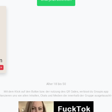
m
8+
Alter 18 bis 50
Mit dem Klick auf den Button bzw. der nutzung des QR Codes, verlässt du Groupio.app
stanzieren uns von allen Inhalten, Chats und Medien die innerhalb der Gruppe ausgetauscht