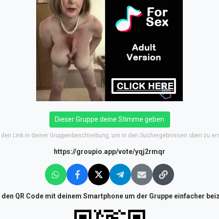
Dieser Gruppe deine Stimme geben
e den Link in deiner Gruppenbeschreibung, um in den Suchergebnissen oben zu er
https://groupio.app/vote/yqj2rmqr
 den QR Code mit deinem Smartphone um der Gruppe einfacher beiz