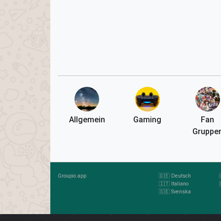
Allgemein
Gaming
Fan
Gruppe
Groupio.app
🇩🇪 Deutsch
🇮🇹 Italiano
🇸🇪 Svenska