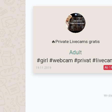
🔥Private Livecams gratis
Adult
#girl
#webcam
#privat
#liveca
Ab 1
19.11.2019
Wir di