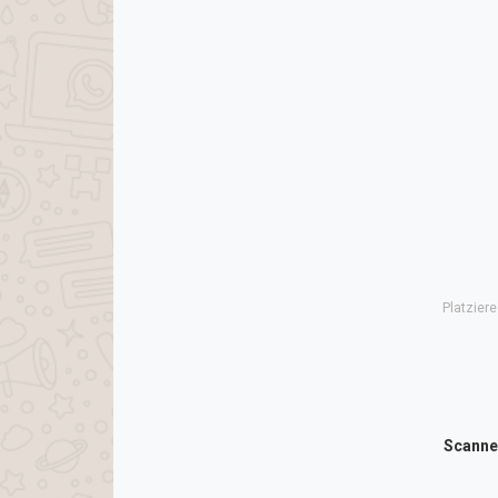
Platzier
Scanne