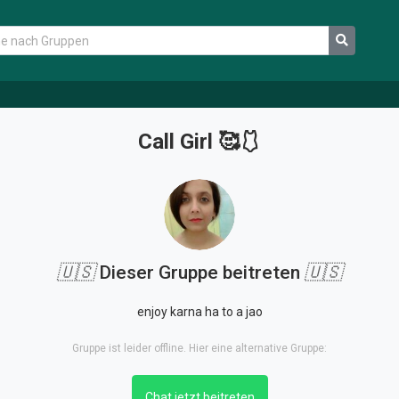
Call Girl 🥰🩱
🇺🇸
Dieser Gruppe beitreten
🇺🇸
enjoy karna ha to a jao
Gruppe ist leider offline. Hier eine alternative Gruppe:
Chat jetzt beitreten