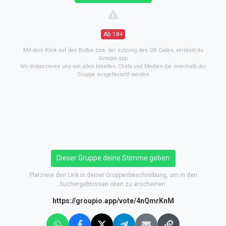
Ab 18+
Mit dem Klick auf den Button bzw. der nutzung des QR Codes, verlässt du
Groupio.app
Wir distanzieren uns von allen Inhalten, Chats und Medien die innerhalb der
Gruppe ausgetauscht werden
Dieser Gruppe deine Stimme geben
Platziere den Link in deiner Gruppenbeschreibung, um in den
Suchergebnissen oben zu erscheinen.
https://groupio.app/vote/4nQmrKnM