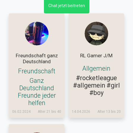
Chat jetzt beitreten
Freundschaft ganz
RL Gamer J/M
Deutschland
Allgemein
Freundschaft
#rocketleague
Ganz
#allgemein
#girl
Deutschland
#boy
Freunde jeder
helfen
06.02.2024
Alter 21 bis 40
14.04.2026
Alter 13 bis 20