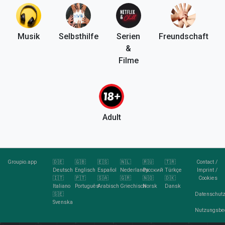
Musik
Selbsthilfe
Serien
Freundschaft
&
Filme
Adult
Groupio.app
🇩🇪
🇬🇧
🇪🇸
🇳🇱
🇷🇺
🇹🇷
Contact
/
Deutsch
Englisch
Español
Nederlands
Pусский
Türkçe
Imprint
/
🇮🇹
🇵🇹
🇸🇦
🇬🇷
🇳🇴
🇩🇰
Cookies
Italiano
Português
Arabisch
Griechisch
Norsk
Dansk
🇸🇪
Datenschutz
Svenska
Nutzungsbe