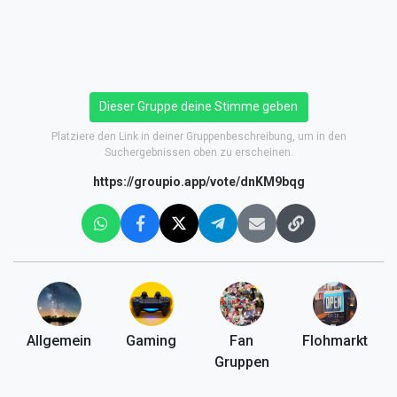
Dieser Gruppe deine Stimme geben
Platziere den Link in deiner Gruppenbeschreibung, um in den
Suchergebnissen oben zu erscheinen.
https://groupio.app/vote/dnKM9bqg
Allgemein
Gaming
Fan
Flohmarkt
Gruppen