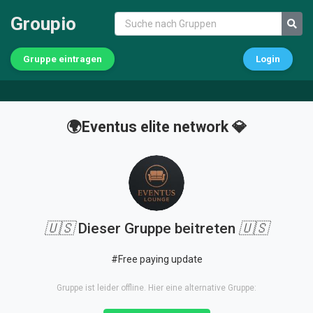
Groupio
Gruppe eintragen
Login
🌍Eventus elite network 💎
🇺🇸
Dieser Gruppe beitreten
🇺🇸
#Free paying update
Gruppe ist leider offline. Hier eine alternative Gruppe: