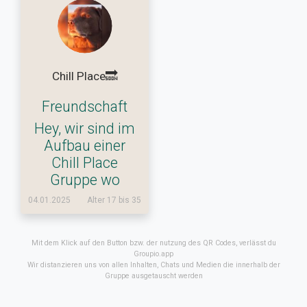
Chill Place🔜
Freundschaft
Hey, wir sind im
Aufbau einer
Chill Place
Gruppe wo
04.01.2025
Alter 17 bis 35
Mit dem Klick auf den Button bzw. der nutzung des QR Codes, verlässt du
Groupio.app
Wir distanzieren uns von allen Inhalten, Chats und Medien die innerhalb der
Gruppe ausgetauscht werden