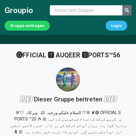
Groupio
Gruppe eintragen
Login
🅞FFICIAL 🆃 AUQEER 🆂PORTS™56
🇺🇸
Dieser Gruppe beitreten
🇺🇸
🌸🤍 السلام علیکم ورحمۃ اللہ وبرکاتہ 🤍🌸 ✘🔵 OFFICIAL S
PORTS ™20 🎾 🌼 یہ گروپ کرکٹ کے تمام شوقینوں کے لیے
بنایا گیا ہے۔ یہاں آپ کو کرکٹ کی ہر تازہ خبر، لائیو اسکور
اور اپ ڈیٹس ملیں گی۔ آپ سب کا دل سے خیر مقدم ہے۔ 🌼 🎗️