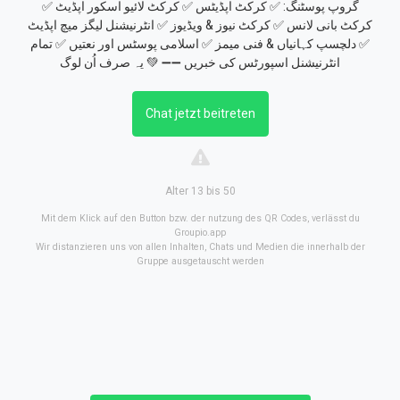
گروپ پوسٹنگ: ✅ کرکٹ اپڈیٹس ✅ کرکٹ لائیو اسکور اپڈیٹ ✅
کرکٹ بانی لانس ✅ کرکٹ نیوز & ویڈیوز ✅ انٹرنیشنل لیگز میچ اپڈیٹ
✅ دلچسپ کہانیاں & فنی میمز ✅ اسلامی پوسٹس اور نعتیں ✅ تمام
انٹرنیشنل اسپورٹس کی خبریں ➖➖ 💚 یہ صرف اُن لوگ
Chat jetzt beitreten
Alter 13 bis 50
Mit dem Klick auf den Button bzw. der nutzung des QR Codes, verlässt du
Groupio.app
Wir distanzieren uns von allen Inhalten, Chats und Medien die innerhalb der
Gruppe ausgetauscht werden