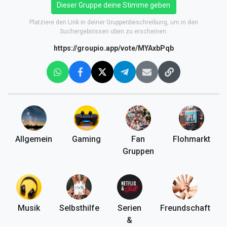
Dieser Gruppe deine Stimme geben
Platziere den Link in deiner Gruppenbeschreibung, um in den
Suchergebnissen oben zu erscheinen.
https://groupio.app/vote/MYAxbPqb
Allgemein
Gaming
Fan
Flohmarkt
Gruppen
Musik
Selbsthilfe
Serien
Freundschaft
&