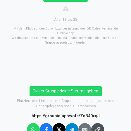
Alter 13 bis 25
Mit dem Klick auf den Button bzw. der nutzung des QR Codes, verlässt du
Groupio.app
Wir distanzieren uns von allen Inhalten, Chats und Medien die innerhalb der
Gruppe ausgetauscht werden
Dieser Gruppe deine Stimme geben
Platziere den Link in deiner Gruppenbeschreibung, um in den
Suchergebnissen oben zu erscheinen.
https://groupio.app/vote/ZnB40xqJ