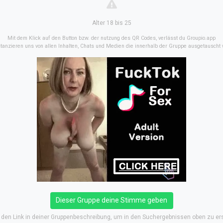
Alter 18 bis 25
Mit dem Klick auf den Button bzw. der nutzung des QR Codes, verlässt du Groupio.app
stanzieren uns von allen Inhalten, Chats und Medien die innerhalb der Gruppe ausgetauscht
Dieser Gruppe deine Stimme geben
e den Link in deiner Gruppenbeschreibung, um in den Suchergebnissen oben zu er