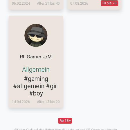
18 bis 70
06.02.2024
Alter 21 bis 40
07.08.2026
RL Gamer J/M
Allgemein
#gaming
#allgemein
#girl
#boy
14.04.2026
Alter 13 bis 20
Ab 18+
Mit dem Klick auf den Button bzw. der nutzung des QR Codes, verlässt du