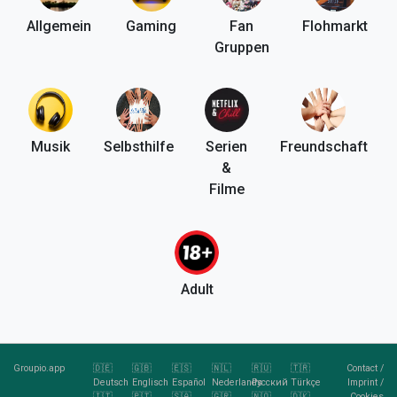
Allgemein
Gaming
Fan
Flohmarkt
Gruppen
Musik
Selbsthilfe
Serien
Freundschaft
&
Filme
Adult
Groupio.app
🇩🇪
🇬🇧
🇪🇸
🇳🇱
🇷🇺
🇹🇷
Contact
/
Deutsch
Englisch
Español
Nederlands
Pусский
Türkçe
Imprint
/
🇮🇹
🇵🇹
🇸🇦
🇬🇷
🇳🇴
🇩🇰
Cookies