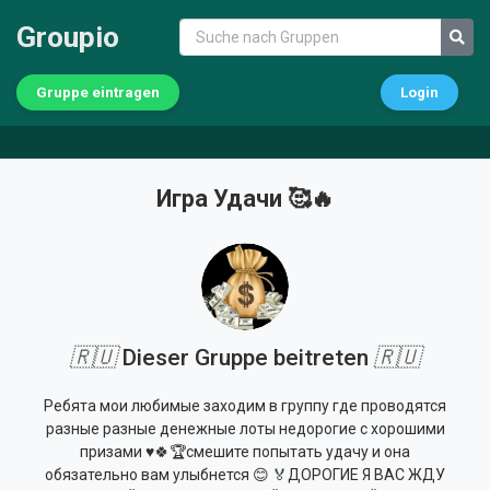
Groupio
Gruppe eintragen
Login
Игра Удачи 🥰🔥
🇷🇺
Dieser Gruppe beitreten
🇷🇺
Ребята мои любимые заходим в группу где проводятся
разные разные денежные лоты недорогие с хорошими
призами ♥️🍀🏆смешите попытать удачу и она
обязательно вам улыбнется 😊 🏅ДОРОГИЕ Я ВАС ЖДУ