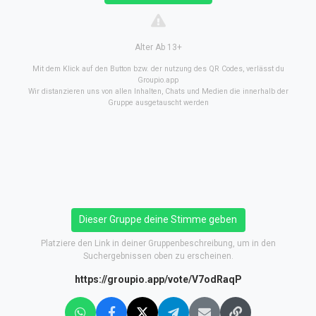
Alter Ab 13+
Mit dem Klick auf den Button bzw. der nutzung des QR Codes, verlässt du
Groupio.app
Wir distanzieren uns von allen Inhalten, Chats und Medien die innerhalb der
Gruppe ausgetauscht werden
Dieser Gruppe deine Stimme geben
Platziere den Link in deiner Gruppenbeschreibung, um in den
Suchergebnissen oben zu erscheinen.
https://groupio.app/vote/V7odRaqP