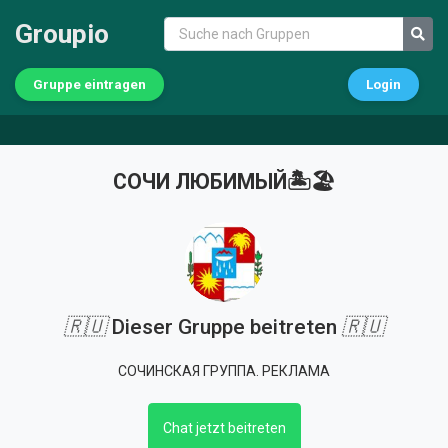
Groupio
Gruppe eintragen
Login
СОЧИ ЛЮБИМЫЙ🏝🏖
🇷🇺
Dieser Gruppe beitreten
🇷🇺
СОЧИНСКАЯ ГРУППА. РЕКЛАМА
Chat jetzt beitreten