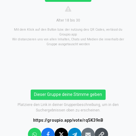
Alter 18 bis 30
Mit dem Klick auf den Button bzw. der nutzung des QR Codes, verlässt du
Groupio.app
Wir distanzieren uns von allen Inhalten, Chats und Medien die innerhalb der
Gruppe ausgetauscht werden
Dieser Gruppe deine Stimme geben
Platziere den Link in deiner Gruppenbeschreibung, um in den
Suchergebnissen oben zu erscheinen.
https://groupio.app/vote/rq5K39nB