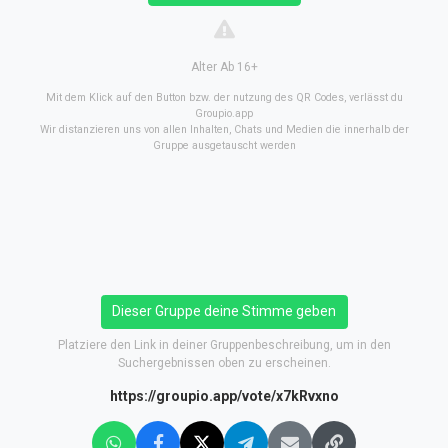
Alter Ab 16+
Mit dem Klick auf den Button bzw. der nutzung des QR Codes, verlässt du
Groupio.app
Wir distanzieren uns von allen Inhalten, Chats und Medien die innerhalb der
Gruppe ausgetauscht werden
Dieser Gruppe deine Stimme geben
Platziere den Link in deiner Gruppenbeschreibung, um in den
Suchergebnissen oben zu erscheinen.
https://groupio.app/vote/x7kRvxno