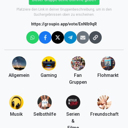
Platziere den Link in deiner Gruppenbeschreibung, um in den
Suchergebnissen oben zu erscheinen.
https://groupio.app/vote/EnNlb9qR
Allgemein
Gaming
Fan
Flohmarkt
Gruppen
Musik
Selbsthilfe
Serien
Freundschaft
&
Filme