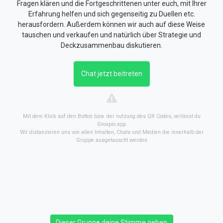
Fragen klären und die Fortgeschrittenen unter euch, mit Ihrer
Erfahrung helfen und sich gegenseitig zu Duellen etc.
herausfordern. Außerdem können wir auch auf diese Weise
tauschen und verkaufen und natürlich über Strategie und
Deckzusammenbau diskutieren.
Chat jetzt beitreten
Mit dem Klick auf den Button bzw. der nutzung des QR Codes, verlässt du
Groupio.app
Wir distanzieren uns von allen Inhalten, Chats und Medien die innerhalb der
Gruppe ausgetauscht werden
Dieser Gruppe deine Stimme geben