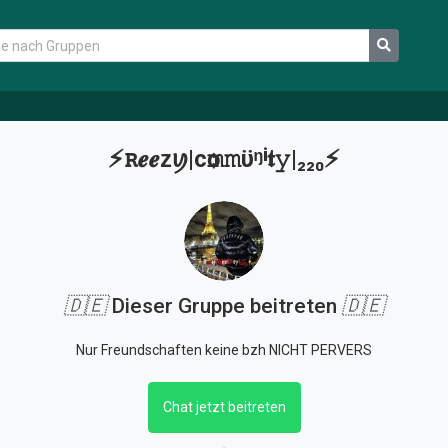
⚡ꭱ𝒆𝒆ᴢꪗ|cѻ𝚖𝚖ϋᵑⁱ𝖙𝚢|₂₂₀⚡
🇩🇪
Dieser Gruppe beitreten
🇩🇪
Nur Freundschaften keine bzh NICHT PERVERS
Chat jetzt beitreten