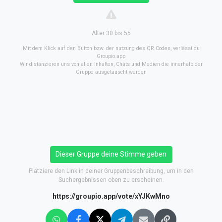
Alter 30 bis 55
Mit dem Klick auf den Button bzw. der nutzung des QR Codes, verlässt du
Groupio.app
Wir distanzieren uns von allen Inhalten, Chats und Medien die innerhalb der
Gruppe ausgetauscht werden
Dieser Gruppe deine Stimme geben
Platziere den Link in deiner Gruppenbeschreibung, um in den
Suchergebnissen oben zu erscheinen.
https://groupio.app/vote/xYJKwMno