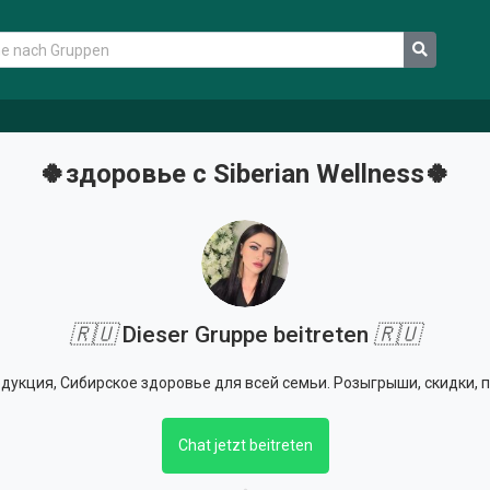
🍀здоровье с Siberian Wellness🍀
🇷🇺
Dieser Gruppe beitreten
🇷🇺
дукция, Сибирское здоровье для всей семьи. Розыгрыши, скидки, 
Chat jetzt beitreten