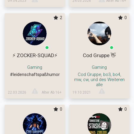
09.04.2023
24.03.2026
Alter Ab 16+
2
0
⚡ ZOCKER-SQUAD⚡
Cod Gruppe 👋
Gaming
Gaming
#leidenschaftspaßhumor
Cod Gruppe, bo3, bo4,
mw, cw, und des Weiteren
alle
22.03.2026
Alter Ab 16+
19.10.2021
0
0