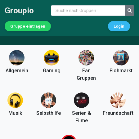
Groupio
Gruppe eintragen
Login
Allgemein
Gaming
Fan
Flohmarkt
Gruppen
Musik
Selbsthilfe
Serien &
Freundschaft
Filme