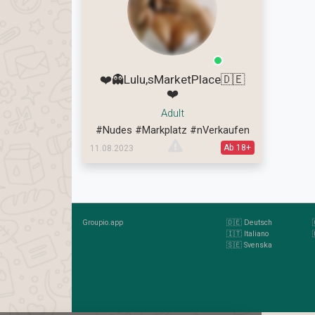
❤️👻Lulu,sMarketPlace🇩🇪
❤️
Adult
#Nudes
#Markplatz
#nVerkaufen
Ab 18+
11.08.2023
Groupio.app
🇩🇪 Deutsch
🇮🇹 Italiano
🇸🇪 Svenska