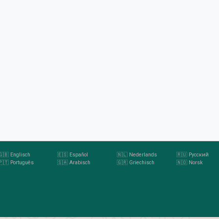
🇬🇧 Englisch
🇪🇸 Español
🇳🇱 Nederlands
🇷🇺 Pусский
🇵🇹 Português
🇸🇦 Arabisch
🇬🇷 Griechisch
🇳🇴 Norsk