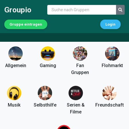
Groupio
Gruppe eintragen
Login
Allgemein
Gaming
Fan
Flohmarkt
Gruppen
Musik
Selbsthilfe
Serien &
Freundschaft
Filme