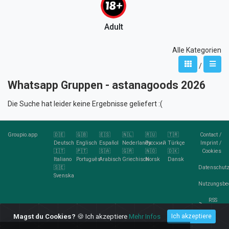
Adult
Alle Kategorien
/
Whatsapp Gruppen - astanagoods 2026
Die Suche hat leider keine Ergebnisse geliefert :(
Groupio.app
🇩🇪
🇬🇧
🇪🇸
🇳🇱
🇷🇺
🇹🇷
Contact
/
Deutsch
Englisch
Español
Nederlands
Pусский
Türkçe
Imprint
/
🇮🇹
🇵🇹
🇸🇦
🇬🇷
🇳🇴
🇩🇰
Cookies
Italiano
Português
Arabisch
Griechisch
Norsk
Dansk
🇸🇪
Datenschutz
Svenska
Nutzungsbe
RSS
Feed
Magst du Cookies?
🍪 Ich akzeptiere
Mehr Infos
Ich akzeptiere