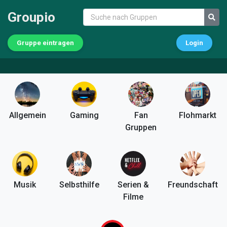
Groupio
Gruppe eintragen
Login
Allgemein
Gaming
Fan
Flohmarkt
Gruppen
Musik
Selbsthilfe
Serien &
Freundschaft
Filme