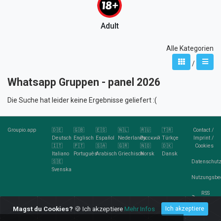
Adult
Alle Kategorien
/
Whatsapp Gruppen - panel 2026
Die Suche hat leider keine Ergebnisse geliefert :(
Groupio.app
🇩🇪
🇬🇧
🇪🇸
🇳🇱
🇷🇺
🇹🇷
Contact
/
Deutsch
Englisch
Español
Nederlands
Pусский
Türkçe
Imprint
/
🇮🇹
🇵🇹
🇸🇦
🇬🇷
🇳🇴
🇩🇰
Cookies
Italiano
Português
Arabisch
Griechisch
Norsk
Dansk
🇸🇪
Datenschutz
Svenska
Nutzungsbe
RSS
Feed
Magst du Cookies?
🍪 Ich akzeptiere
Mehr Infos
Ich akzeptiere