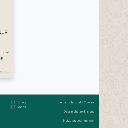
 NUR
hier!
nge
 Ab 16+
🇹🇷 Türkçe
Contact
/
Imprint
/
Cookies
🇩🇰 Dansk
Datenschutzerklärung
Nutzungsbedingungen