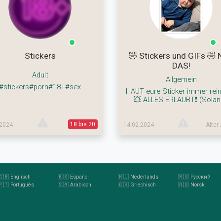
Stickers
🤣 Stickers und GIFs 🤣
DAS!
Adult
Allgemein
#stickers#porn#18+#sex
HAUT eure Sticker immer rein 
💥 ALLES ERLAUBT❗ (Sola
18 bis 20
.2024
14.02.2024
Alter
🇬🇧 Englisch
🇪🇸 Español
🇳🇱 Nederlands
🇷🇺 Pусский
🇵🇹 Português
🇸🇦 Arabisch
🇬🇷 Griechisch
🇳🇴 Norsk