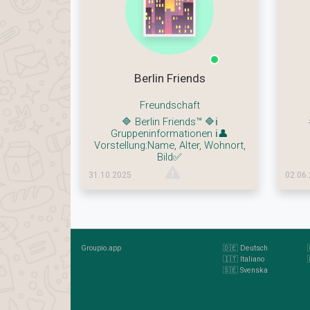
Berlin Friends
Freundschaft
🔷 Berlin Friends™ 🔷ℹ️
Gruppeninformationen ℹ️👤
Vorstellung:Name, Alter, Wohnort,
Bild✅
31.10.2025
02.06
Groupio.app
🇩🇪 Deutsch
🇮🇹 Italiano
🇸🇪 Svenska