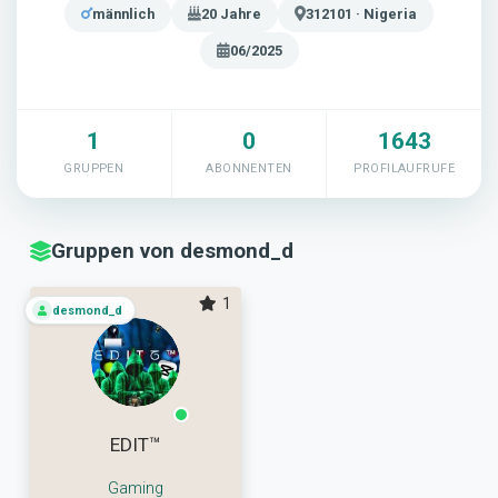
männlich
20 Jahre
312101 · Nigeria
06/2025
1
0
1643
GRUPPEN
ABONNENTEN
PROFILAUFRUFE
Gruppen von desmond_d
1
desmond_d
EDIT™
Gaming