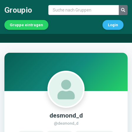
Groupio
Gruppe eintragen
Login
desmond_d
@desmond_d